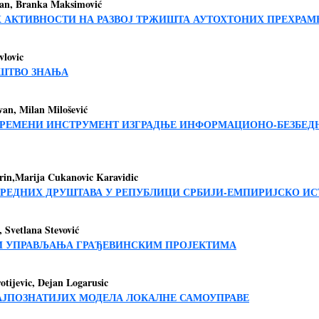
man, Branka Maksimović
 АКТИВНОСТИ НА РАЗВОЈ ТРЖИШТА АУТОХТОНИХ ПРЕХРАМ
vlovic
УШТВО ЗНАЊА
van, Milan Milošević
ВРЕМЕНИ ИНСТРУМЕНТ ИЗГРАДЊЕ ИНФОРМАЦИОНО-БЕЗБЕД
rin,Marija Cukanovic Karavidic
РЕДНИХ ДРУШТАВА У РЕПУБЛИЦИ СРБИЈИ-ЕМПИРИЈСКО И
, Svetlana Stevović
 УПРАВЉАЊА ГРАЂЕВИНСКИМ ПРОЈЕКТИМА
otijevic, Dejan Logarusic
АЈПОЗНАТИЈИХ МОДЕЛА ЛОКАЛНЕ САМОУПРАВЕ