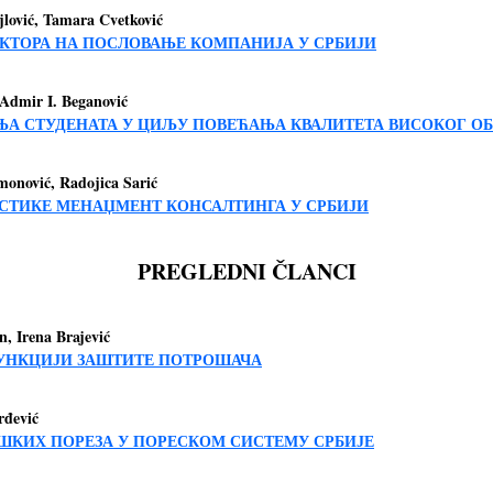
lović, Tamara Cvetković
КТОРА НА ПОСЛОВАЊЕ КОМПАНИЈА У СРБИЈИ
 Admir I. Beganović
 СТУДЕНАТА У ЦИЉУ ПОВЕЋАЊА КВАЛИТЕТА ВИСОКОГ О
monović, Radojica Sarić
ИСТИКЕ МЕНАЏМЕНТ КОНСАЛТИНГА У СРБИЈИ
PREGLEDNI ČLANCI
an, Irena Brajević
УНКЦИЈИ ЗАШТИТЕ ПОТРОШАЧА
rđević
ОШКИХ ПОРЕЗА У ПОРЕСКОМ СИСТЕМУ СРБИЈЕ