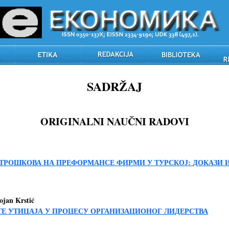
SADRŽAJ
ORIGINALNI NAUČNI RADOVI
 ТРОШКОВА НА ПРЕФОРМАНСЕ ФИРМИ У ТУРСКОЈ: ДОКАЗИ 
Bojan Krstić
Е УТИЦАЈА У ПРОЦЕСУ ОРГАНИЗАЦИОНОГ ЛИДЕРСТВА