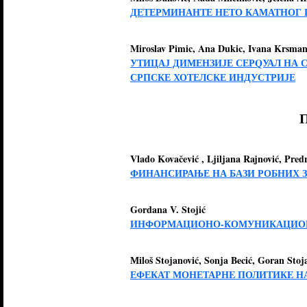
ДЕТЕРМИНАНТЕ НЕТО КАМАТНОГ П
Miroslav Pimic, Ana Dukic, Ivana Krsman
УТИЦАЈ ДИМЕНЗИЈЕ СЕРQУАЛ НА 
СРПСКЕ ХОТЕЛСКЕ ИНДУСТРИЈЕ
Vlado Kovačević , Ljiljana Rajnović, Pred
ФИНАНСИРАЊЕ НА БАЗИ РОБНИХ З
Gordana V. Stojić
ИНФОРМАЦИОНО-КОМУНИКАЦИОНЕ 
Мiloš Stojanović, Sonja Becić, Goran Stoj
ЕФЕКАТ МОНЕТАРНE ПОЛИТИКE Н