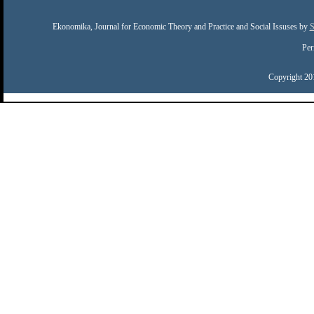
Ekonomika, Journal for Economic Theory and Practice and Social Issuses
by
S
Per
Copyright 20